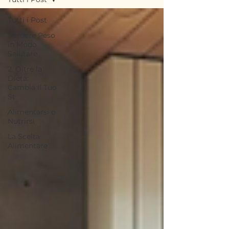
Tutti i Post
Perdere Peso
in Modo
Salutare
2. Oltre la
Dieta:
Cambia il Tuo
St
Alimentarsi o
Nutrirsi
La Scelta
Alimentare