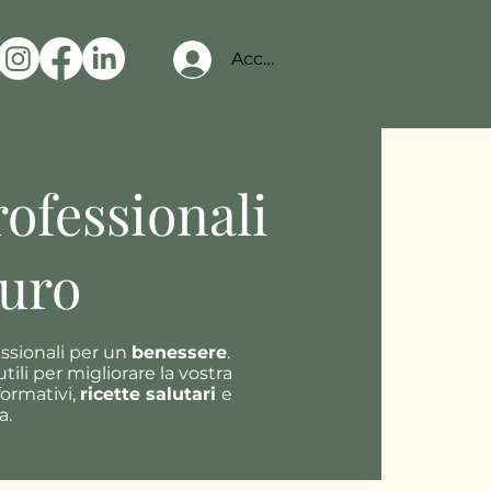
Accedi
rofessionali
turo
essionali per un
benessere
.
li per migliorare la vostra
nformativi,
ricette salutari
e
a.