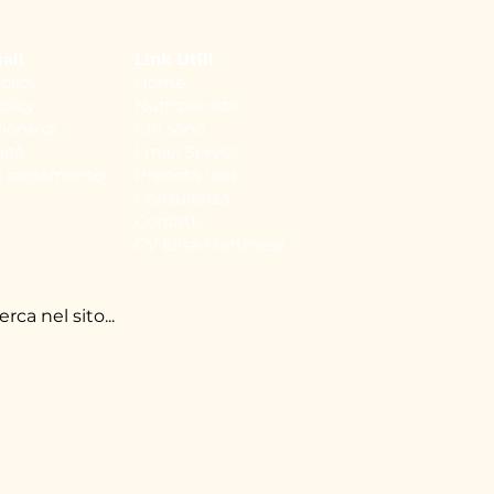
ali
Link Utili
olicy
Home
olicy
Nutrizionista
ione di
Chi sono
lità
I miei Servizi
di pagamento
Prenota una
Consulenza
Contatti
CV Elisa Martinese