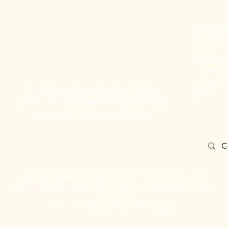
Note Leg
Privacy P
Cookie P
Dichiaraz
Accessibi
Metodi 
Se vuoi qualcosa che non hai mai
FAQ
avuto, devi fare qualcosa che non hai
mai fatto "
Thomas Jefferson
"
Via Madonna della pace, 16,
Elisa Martinese - Nutrizionista,
00012 Guidonia Montecelio, Roma, Cell:
+39 320 087 6839
- P.IVA:
168118005
© 2026 by
Gerardo Fortino Web Designer