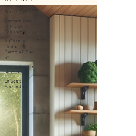
Tutti i Post
Perdere Peso
in Modo
Salutare
2. Oltre la
Dieta:
Cambia il Tuo
St
Alimentarsi o
Nutrirsi
La Scelta
Alimentare