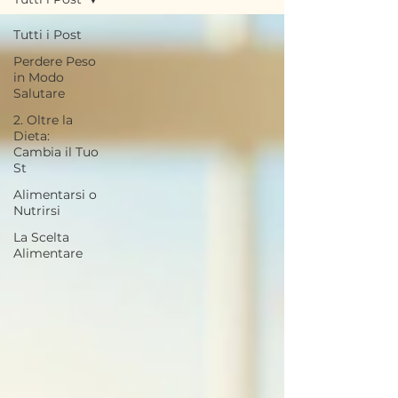
Tutti i Post
Perdere Peso
in Modo
Salutare
2. Oltre la
Dieta:
Cambia il Tuo
St
Alimentarsi o
Nutrirsi
La Scelta
Alimentare