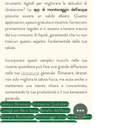
strumenti digitali per migliorare le abitudini di 
idratazione? Le 
app di monitoraggio dell'acqua
possono essere un valido alleato. Queste 
applicazioni, spesso gratuite e intuitive, forniscono 
promemoria regolari e ti aiutano a tenere traccia 
del tuo consumo di liquidi, garantendo che tu non 
trascuri questo aspetto fondamentale della tua 
salute.
Incorporare questi semplici trucchi nella tua 
routine quotidiana può fare una grande differenza 
nella tua 
idratazione
 generale. Rimanere idratati 
non solo migliora la salute fisica, ma aiuta anche a 
mantenere una mente chiara e concentrata, 
aumentando la tua produttività e il tuo benessere 
generale.
Salute e Benessere
Idratazione Quotidiana
Consigli per Bere Acqua
Benefici dell'Acqua
Borracce Riutilizzabili
Monitoraggio Idrico
Acqua e Lavoro
Strategie di Idratazione
Acqua e Salute Mentale